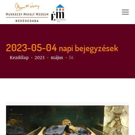
2023-05-04
napi bejegyzések
Itt vagy:
04
Kezdőlap
2023
május