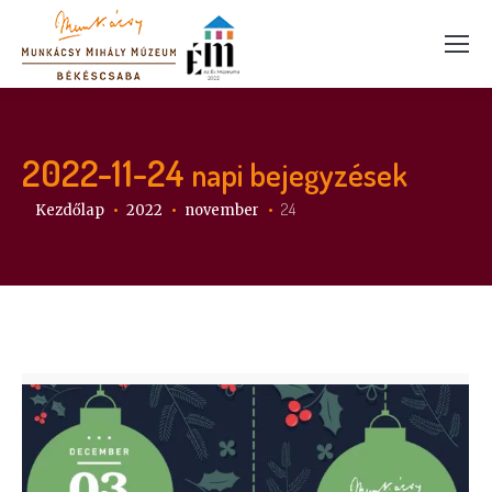
2022-11-24
napi bejegyzések
Itt vagy:
24
Kezdőlap
2022
november