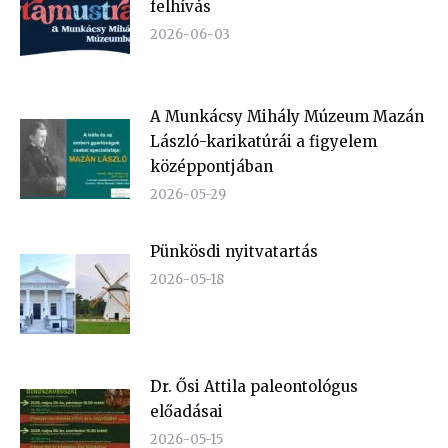
felhívás
2026-06-03
A Munkácsy Mihály Múzeum Mazán
László-karikatúrái a figyelem
középpontjában
2026-05-29
Pünkösdi nyitvatartás
2026-05-18
Dr. Ősi Attila paleontológus
előadásai
2026-05-15