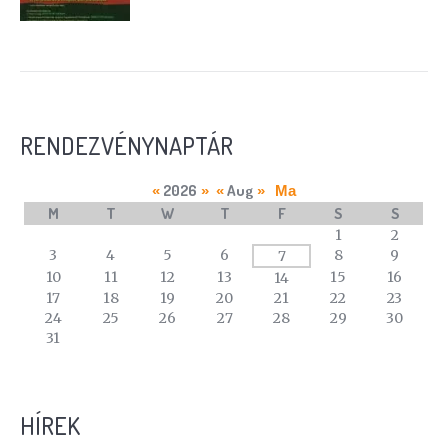
RENDEZVÉNYNAPTÁR
2026
Aug
«
»
«
»
Ma
M
T
W
T
F
S
S
A
1
2
calendar
3
4
5
6
8
9
7
of
10
11
12
13
15
16
14
events
17
18
19
20
21
22
23
24
25
26
27
28
29
30
31
HÍREK