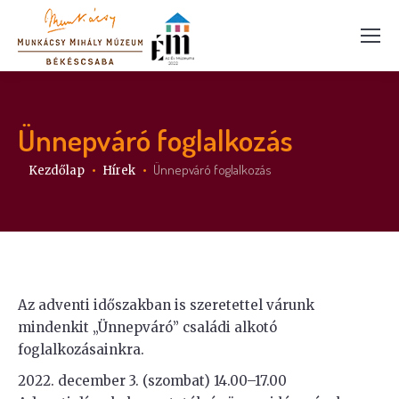
Ünnepváró foglalkozás
Itt vagy:
Ünnepváró foglalkozás
Kezdőlap
Hírek
Az adventi időszakban is szeretettel várunk
mindenkit „Ünnepváró” családi alkotó
foglalkozásainkra.
2022. december 3. (szombat) 14.00–17.00