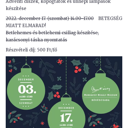
Adventi díszek, kopogtatók és ünnepi lámpások
készítése
2022. december 17. (szombat) 14.00–17.00
BETEGSÉG
MIATT ELMARAD!
Betlehemes és betlehemi csillag készítése,
karácsonyi táska nyomtatás
Részvételi díj: 500 Ft/fő