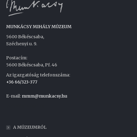
MUNKÁCSY MIHÁLY MÚZEUM
5600 Békéscsaba,
Széchenyi u. 9.
Postacím:
5600 Békéscsaba, Pf. 46
Az igazgatóság telefonszáma:
+36 66/323-377
E-mail:
mmm@munkacsy.hu
Weboldal készítés
A MÚZEUMRÓL