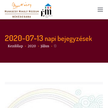
2020-07-13
napi bejegyzések
Itt vagy:
13
Kezdőlap
2020
július