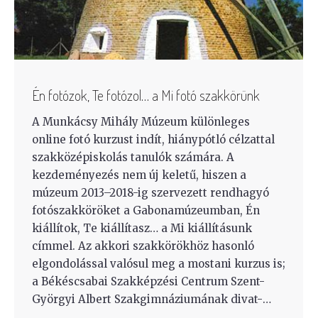
Én fotózok, Te fotózol… a Mi fotó szakkörünk
A Munkácsy Mihály Múzeum különleges
online fotó kurzust indít, hiánypótló célzattal
szakközépiskolás tanulók számára. A
kezdeményezés nem új keletű, hiszen a
múzeum 2013–2018-ig szervezett rendhagyó
fotószakköröket a Gabonamúzeumban, Én
kiállítok, Te kiállítasz… a Mi kiállításunk
címmel. Az akkori szakkörökhöz hasonló
elgondolással valósul meg a mostani kurzus is;
a Békéscsabai Szakképzési Centrum Szent-
Györgyi Albert Szakgimnáziumának divat-…