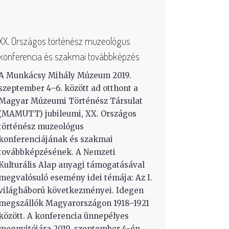
XX. Országos történész muzeológus
konferencia és szakmai továbbképzés
A Munkácsy Mihály Múzeum 2019.
szeptember 4–6. között ad otthont a
Magyar Múzeumi Történész Társulat
(MAMUTT) jubileumi, XX. Országos
történész muzeológus
konferenciájának és szakmai
továbbképzésének. A Nemzeti
Kulturális Alap anyagi támogatásával
megvalósuló esemény idei témája: Az I.
világháború következményei. Idegen
megszállók Magyarországon 1918–1921
között. A konferencia ünnepélyes
megnyitójára 2019. szeptember 4-én,