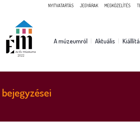
NYITVATARTÁS
JEGYÁRAK
MEGKÖZELÍTÉS
T
A múzeumról
Aktuális
Kiállít
bejegyzései