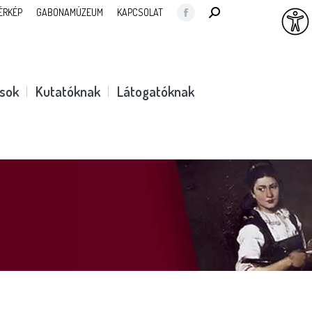
SEARCH:
ÉRKÉP
GABONAMÚZEUM
KAPCSOLAT
Facebook
page
opens
in
ások
Kutatóknak
Látogatóknak
new
window