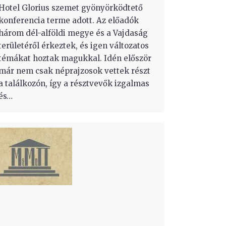
Hotel Glorius szemet gyönyörködtető
konferencia terme adott. Az előadók
három dél-alföldi megye és a Vajdaság
területéről érkeztek, és igen változatos
témákat hoztak magukkal. Idén először
már nem csak néprajzosok vettek részt
a találkozón, így a résztvevők izgalmas
és…