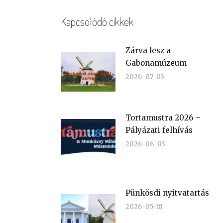
Kapcsolódó cikkek
Zárva lesz a
Gabonamúzeum
2026-07-03
Tortamustra 2026 –
Pályázati felhívás
2026-06-03
Pünkösdi nyitvatartás
2026-05-18