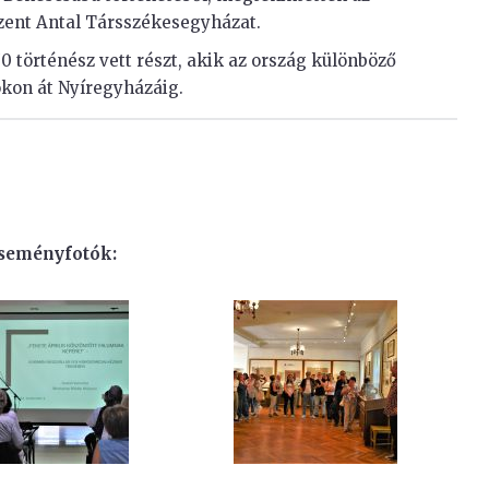
zent Antal Társszékesegyházat.
történész vett részt, akik az ország különböző
okon át Nyíregyházáig.
seményfotók: