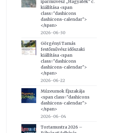
iparművész „Hagyaték” c.
kiállítása <span
class="dashicons
dashicons-calendar">
</span>
2026-06-30
Görgényi Tamás
festőművész időszaki
kiállítása <span
class="dashicons
dashicons-calendar">
</span>
2026-06-22
Múzeumok Éjszakája
<span class="dashicons
dashicons-calendar">
</span>
2026-06-04
Tortamustra 2026 –