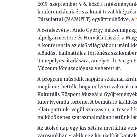
2019. szeptember 4-6. között intézményünk
konferenciának és szakmai továbbképzés
Társulattal (MAMUTT) együttműködve, a
A rendezvényt Ando György múzeumigazgat
alpolgármestere és Horváth László, a Mag
A konferencia az első világháború utáni id
előadást hallhattak a történész szakember
ünnepélyes átadására, amelyet dr. Varga É
Múzeum főmuzeológusa vehetett át.
A program második napjára szakmai kirán
megismerhették, hogy milyen szakmai mun
Kulturális Központ Muzeális Gyűjteményé
Kner Nyomda történetét bemutató kiállítás
ellátogattunk. Végül Szarvason, a Tessed
működőképes szárazmalmában tettünk lát
Az utolsó nap egy kis sétára invitáltuk ve
városunkban -, akik egy kis ízelítőt kapta