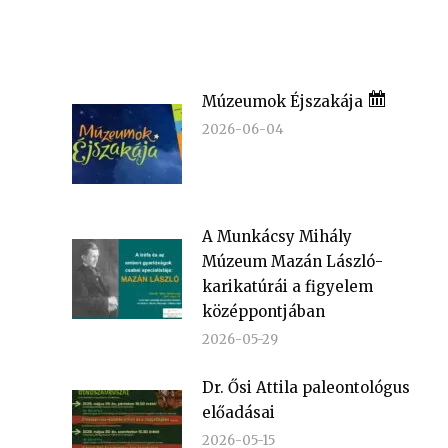
Múzeumok Éjszakája
2026-06-04
A Munkácsy Mihály
Múzeum Mazán László-
karikatúrái a figyelem
középpontjában
2026-05-29
Dr. Ősi Attila paleontológus
előadásai
2026-05-15