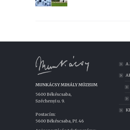
A
A
MUNKÁCSY MIHÁLY MÚZEUM
5600 Békéscsaba,
Széchenyi u. 9.
K
Postacím:
5600 Békéscsaba, Pf. 46