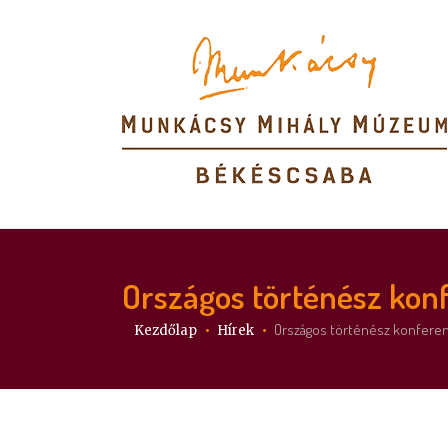
Országos történész kon
Itt vagy:
Országos történész konfere
Kezdőlap
Hírek