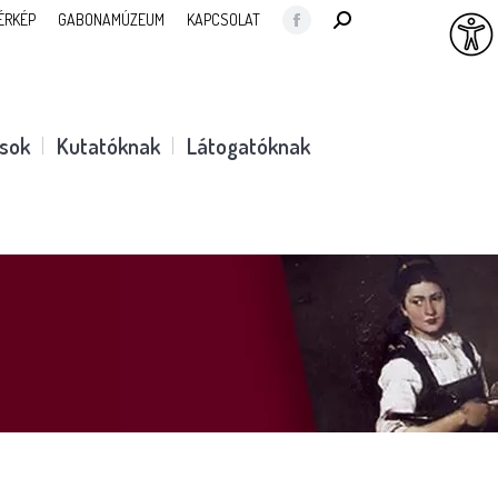
SEARCH:
ÉRKÉP
GABONAMÚZEUM
KAPCSOLAT
Facebook
page
opens
in
ások
Kutatóknak
Látogatóknak
new
window