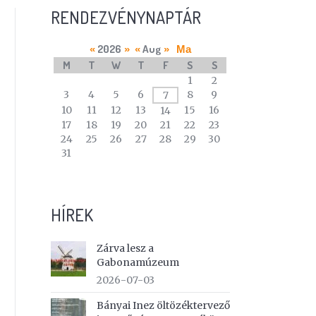
RENDEZVÉNYNAPTÁR
2026
Aug
«
»
«
»
Ma
M
T
W
T
F
S
S
A
1
2
calendar
3
4
5
6
8
9
7
of
10
11
12
13
15
16
14
events
17
18
19
20
21
22
23
24
25
26
27
28
29
30
31
HÍREK
Zárva lesz a
Gabonamúzeum
2026-07-03
Bányai Inez öltözéktervező