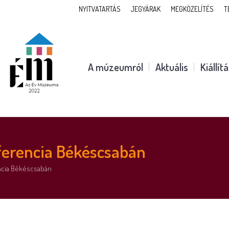
NYITVATARTÁS
JEGYÁRAK
MEGKÖZELÍTÉS
T
A múzeumról
Aktuális
Kiállít
ferencia Békéscsabán
ncia Békéscsabán