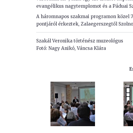
evangélikus nagytemplomot és a Páduai S
A háromnapos szakmai programon közel 70 
pontjáról érkeztek, Zalaegerszegtől Szoln
Szakál Veronika történész muzeológus
Fotó: Nagy Anikó, Váncsa Klára
E