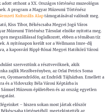
 adott otthont a XX. Országos történész muzeológus
nek. A program a Magyar Múzeumi Történész
Nemzeti Kulturális Alap
támogatásával valósult meg.
ó, Kiss Tibor, Békéscsaba Megyei Jogú Város
yar Múzeumi Történész Társulat elnöke nyitotta meg.
egen megszállással foglalkozott, ebben a témában tíz
ek. A nyitónapon került sor a Wellmann Imre-díj
va, a kaposvári Rippl-Rónai Megyei Hatókörű Városi
dulást szerveztünk a résztvevőknek, akik
ka zajlik Mezőberényben, az Orlai Petrics Soma
ben, Gyomaendrődön, az Endrődi Tájházban. Emellett a
ra és a Vidovszky Béla Városi Képtárba is
ik Sámuel Múzeum épületében és az ország egyetlen
ogatást.
ndégeinket – hiszen sokan most jártak először
k Békéscsaba történetéből, megtekintették az