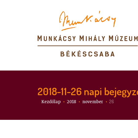
2018-11-26
napi bejegyz
Itt vagy:
26
Kezdőlap
2018
november