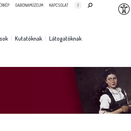
SEARCH:
ÉRKÉP
GABONAMÚZEUM
KAPCSOLAT
Facebook
page
opens
in
ások
Kutatóknak
Látogatóknak
new
window