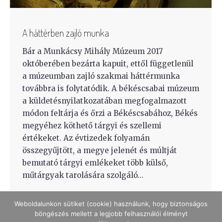
A háttérben zajló munka
Bár a Munkácsy Mihály Múzeum 2017
októberében bezárta kapuit, ettől függetlenül
a múzeumban zajló szakmai háttérmunka
továbbra is folytatódik. A békéscsabai múzeum
a küldetésnyilatkozatában megfogalmazott
módon feltárja és őrzi a Békéscsabához, Békés
megyéhez köthető tárgyi és szellemi
értékeket. Az évtizedek folyamán
összegyűjtött, a megye jelenét és múltját
bemutató tárgyi emlékeket több külső,
műtárgyak tarolására szolgáló…
Weboldalunkon sütiket (cookie) használunk, hogy biztonságos
böngészés mellett a legjobb felhasználói élményt