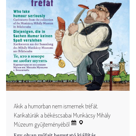
Akik a humorban nem ismernek tréfát.
Karikatúrák a békéscsabai Munkácsy Mihály
Múzeum gyűjteményéből
Egy olyan műfajt bemutató kiállítás