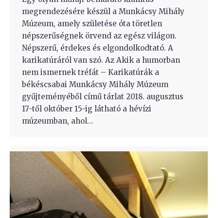
megrendezésére készül a Munkácsy Mihály
Múzeum, amely születése óta töretlen
népszerűségnek örvend az egész világon.
Népszerű, érdekes és elgondolkodtató. A
karikatúráról van szó. Az Akik a humorban
nem ismernek tréfát – Karikatúrák a
békéscsabai Munkácsy Mihály Múzeum
gyűjteményéből című tárlat 2018. augusztus
17-től október 15-ig látható a hévízi
múzeumban, ahol…