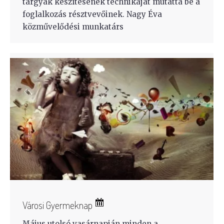
tárgyak készítésének technikáját mutatta be a
foglalkozás résztvevőinek. Nagy Éva
közművelődési munkatárs
Városi Gyermeknap
Május utolsó vasárnapján minden a