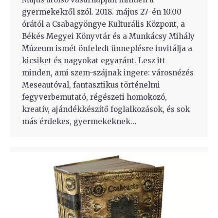
gyermekekről szól. 2018. május 27-én 10.00
órától a Csabagyöngye Kulturális Központ, a
Békés Megyei Könyvtár és a Munkácsy Mihály
Múzeum ismét önfeledt ünneplésre invitálja a
kicsiket és nagyokat egyaránt. Lesz itt
minden, ami szem-szájnak ingere: városnézés
Meseautóval, fantasztikus történelmi
fegyverbemutató, régészeti homokozó,
kreatív, ajándékkészítő foglalkozások, és sok
más érdekes, gyermekeknek…