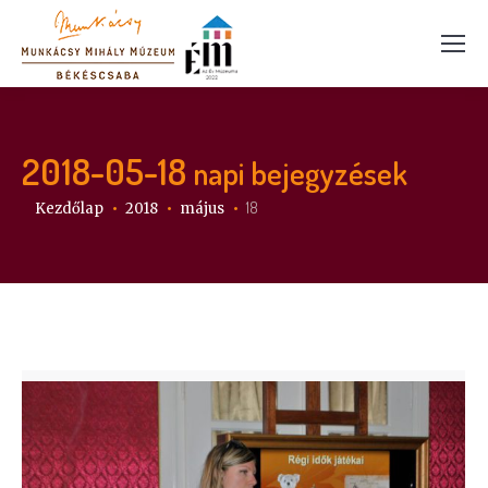
2018-05-18
napi bejegyzések
Itt vagy:
18
Kezdőlap
2018
május