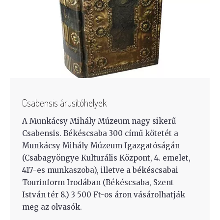
Csabensis árusítóhelyek
A Munkácsy Mihály Múzeum nagy sikerű
Csabensis. Békéscsaba 300 című kötetét a
Munkácsy Mihály Múzeum Igazgatóságán
(Csabagyöngye Kulturális Központ, 4. emelet,
417-es munkaszoba), illetve a békéscsabai
Tourinform Irodában (Békéscsaba, Szent
István tér 8.) 3 500 Ft-os áron vásárolhatják
meg az olvasók.