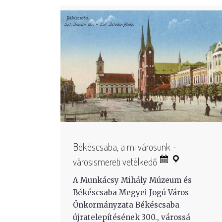
Békéscsaba, a mi városunk –
városismereti vetélkedő
A Munkácsy Mihály Múzeum és
Békéscsaba Megyei Jogú Város
Önkormányzata Békéscsaba
újratelepítésének 300., várossá