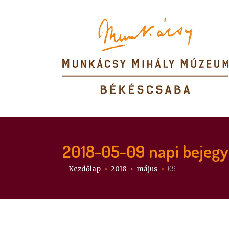
2018-05-09
napi bejeg
Itt vagy:
09
Kezdőlap
2018
május