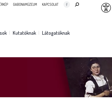
SEARCH:
ÉRKÉP
GABONAMÚZEUM
KAPCSOLAT
Facebook
page
opens
in
ások
Kutatóknak
Látogatóknak
new
window