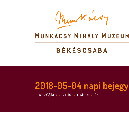
2018-05-04
napi bejeg
Itt vagy:
04
Kezdőlap
2018
május