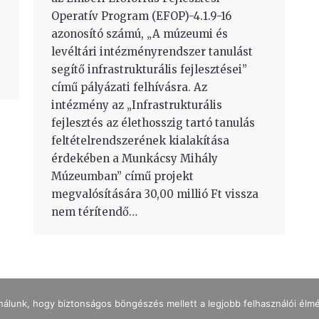
Operatív Program (EFOP)-4.1.9-16
azonosító számú, „A múzeumi és
levéltári intézményrendszer tanulást
-
segítő infrastrukturális fejlesztései”
című pályázati felhívásra. Az
intézmény az „Infrastrukturális
fejlesztés az élethosszig tartó tanulás
feltételrendszerének kialakítása
érdekében a Munkácsy Mihály
Múzeumban” című projekt
megvalósítására 30,00 millió Ft vissza
nem térítendő…
nálunk, hogy biztonságos böngészés mellett a legjobb felhasználói élm
IMPRESSZUM
ADATKEZELÉS
NYITVATARTÁS
JEGYÁRAK