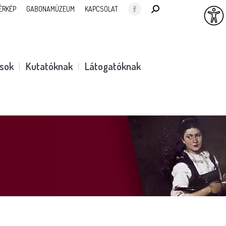
SEARCH:
ÉRKÉP
GABONAMÚZEUM
KAPCSOLAT
Facebook
page
opens
in
ások
Kutatóknak
Látogatóknak
new
window