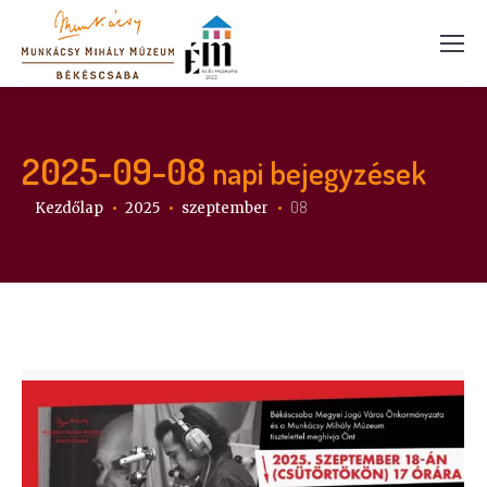
2025-09-08
napi bejegyzések
Itt vagy:
08
Kezdőlap
2025
szeptember