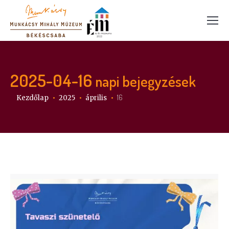
2025-04-16
napi bejegyzések
Itt vagy:
16
Kezdőlap
2025
április