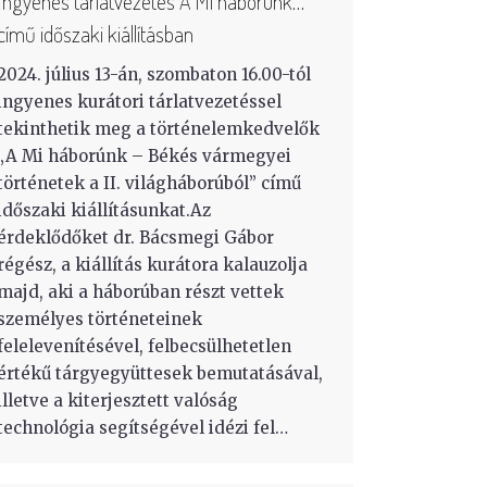
Ingyenes tárlatvezetés A Mi háborúnk…
című időszaki kiállításban
2024. július 13-án, szombaton 16.00-tól
ingyenes kurátori tárlatvezetéssel
tekinthetik meg a történelemkedvelők
„A Mi háborúnk – Békés vármegyei
történetek a II. világháborúból” című
időszaki kiállításunkat.Az
érdeklődőket dr. Bácsmegi Gábor
régész, a kiállítás kurátora kalauzolja
majd, aki a háborúban részt vettek
személyes történeteinek
felelevenítésével, felbecsülhetetlen
értékű tárgyegyüttesek bemutatásával,
illetve a kiterjesztett valóság
technológia segítségével idézi fel…