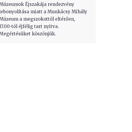
Múzeumok Éjszakája rendezvény
lebonyolítása miatt a Munkácsy Mihály
Múzeum a megszokottól eltérően,
17.00-tól éjfélig tart nyitva.
Megértésüket köszönjük.