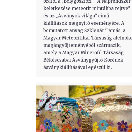
órától a „Bolygósztori – A Naprendszer
keletkezése meteorit mintákba rejtve”
és az „Ásványok világa” című
kiállítások megnyitó eseményére. A
bemutatott anyag Szklenár Tamás, a
Magyar Meteoritikai Társaság alelnök
magángyűjteményéből származik,
amely a Magyar Minerofil Társaság
Békéscsabai Ásványgyűjtő Körének
ásványkiállításával egészül ki.