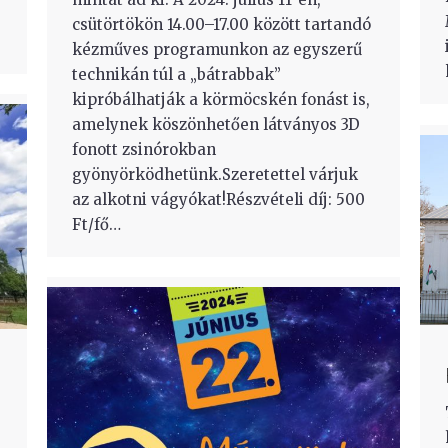
csütörtökön 14.00–17.00 között tartandó
kézműves programunkon az egyszerű
technikán túl a „bátrabbak”
kipróbálhatják a körmöcskén fonást is,
amelynek köszönhetően látványos 3D
fonott zsinórokban
gyönyörködhetünk.Szeretettel várjuk
az alkotni vágyókat!Részvételi díj: 500
Ft/fő…