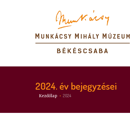
2024
. év bejegyzései
Itt vagy:
2024
Kezdőlap