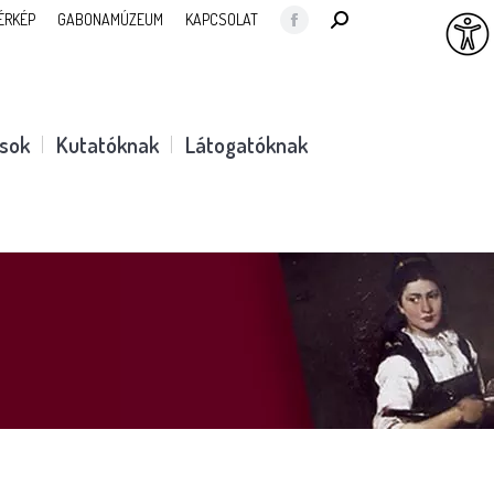
SEARCH:
ÉRKÉP
GABONAMÚZEUM
KAPCSOLAT
Facebook
page
opens
in
ások
Kutatóknak
Látogatóknak
new
window