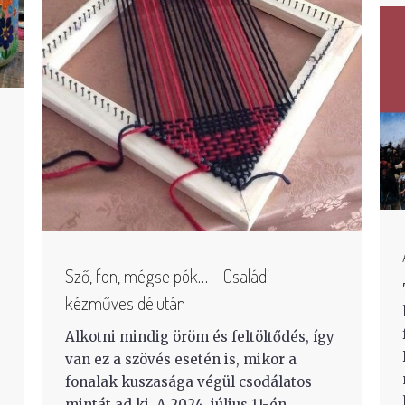
Sző, fon, mégse pók… – Családi
kézműves délután
Alkotni mindig öröm és feltöltődés, így
van ez a szövés esetén is, mikor a
fonalak kuszasága végül csodálatos
mintát ad ki. A 2024. július 11-én,