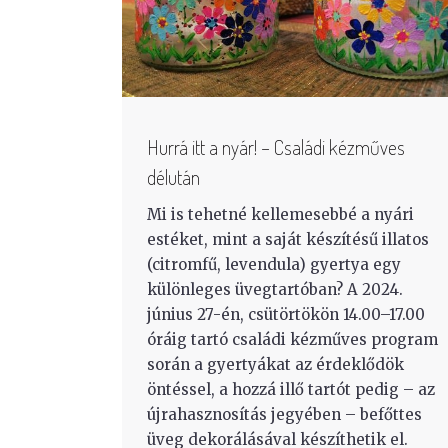
Hurrá itt a nyár! – Családi kézműves
délután
Mi is tehetné kellemesebbé a nyári
estéket, mint a saját készítésű illatos
(citromfű, levendula) gyertya egy
különleges üvegtartóban? A 2024.
június 27-én, csütörtökön 14.00–17.00
óráig tartó családi kézműves program
során a gyertyákat az érdeklődök
öntéssel, a hozzá illő tartót pedig – az
újrahasznosítás jegyében – befőttes
üveg dekorálásával készíthetik el.