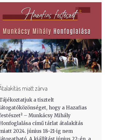
Átalakítás miatt zárva
Tájékoztatjuk a tisztelt
látogatóközönséget, hogy a Hazafias
festészet² – Munkácsy Mihály
Honfoglalása című tárlat átalakítás
miatt 2024. június 18–21-ig nem
látogatható. A kiállítást június 22-én, a