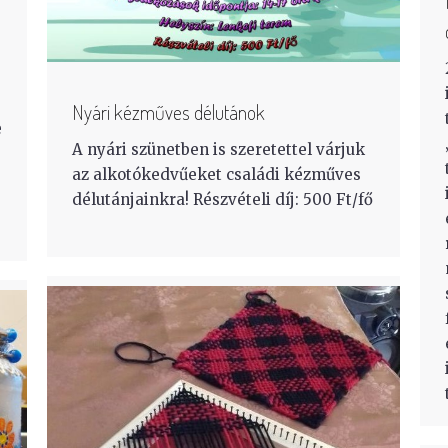
Nyári kézműves délutánok
e
A nyári szünetben is szeretettel várjuk
az alkotókedvűeket családi kézműves
délutánjainkra! Részvételi díj: 500 Ft/fő