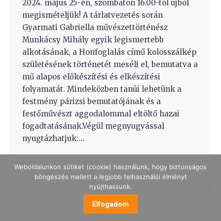
2024. május 25-én, szombaton 16.00-tól újból
megismételjük! A tárlatvezetés során
Gyarmati Gabriella művészettörténész
Munkácsy Mihály egyik legismertebb
alkotásának, a Honfoglalás című kolosszálkép
születésének történetét meséli el, bemutatva a
mű alapos előkészítési és elkészítési
folyamatát. Mindeközben tanúi lehetünk a
festmény párizsi bemutatójának és a
festőművészt aggodalommal eltöltő hazai
fogadtatásának.Végül megnyugvással
nyugtázhatjuk:…
Weboldalunkon sütiket (cookie) használunk, hogy biztonságos
böngészés mellett a legjobb felhasználói élményt
nyújthassunk.
MENÜ
Elfogadom