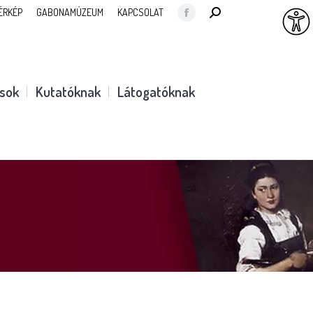
SEARCH:
ÉRKÉP
GABONAMÚZEUM
KAPCSOLAT
Facebook
page
opens
in
ások
Kutatóknak
Látogatóknak
new
window