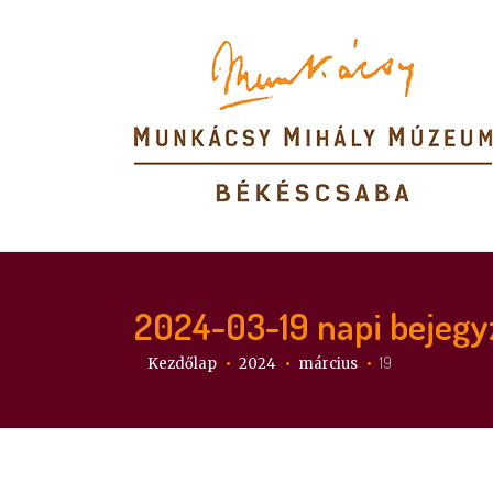
2024-03-19
napi bejegy
Itt vagy:
19
Kezdőlap
2024
március