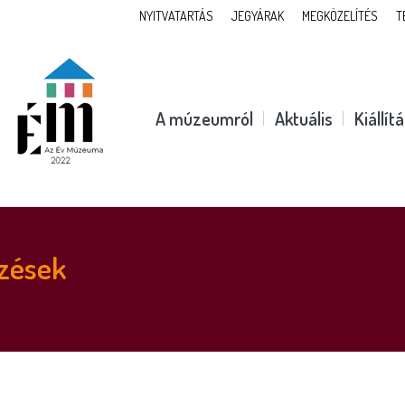
NYITVATARTÁS
JEGYÁRAK
MEGKÖZELÍTÉS
T
A múzeumról
Aktuális
Kiállít
zések