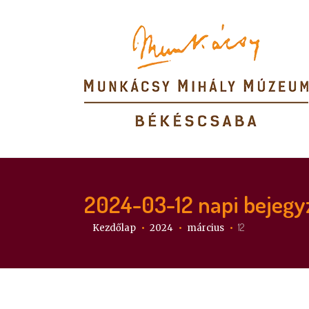
2024-03-12
napi bejegy
Itt vagy:
12
Kezdőlap
2024
március