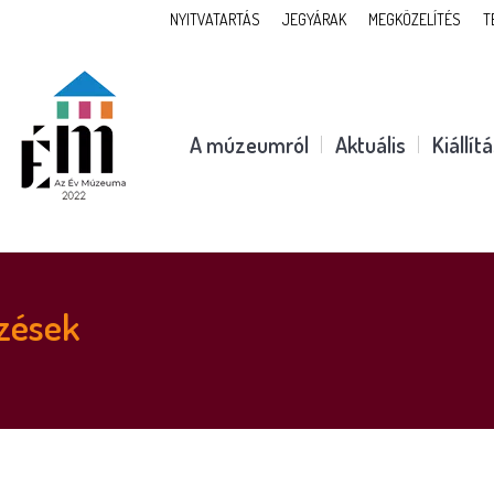
NYITVATARTÁS
JEGYÁRAK
MEGKÖZELÍTÉS
T
A múzeumról
Aktuális
Kiállít
zések