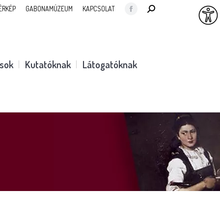
SEARCH:
ÉRKÉP
GABONAMÚZEUM
KAPCSOLAT
Facebook
page
opens
in
ások
Kutatóknak
Látogatóknak
new
window