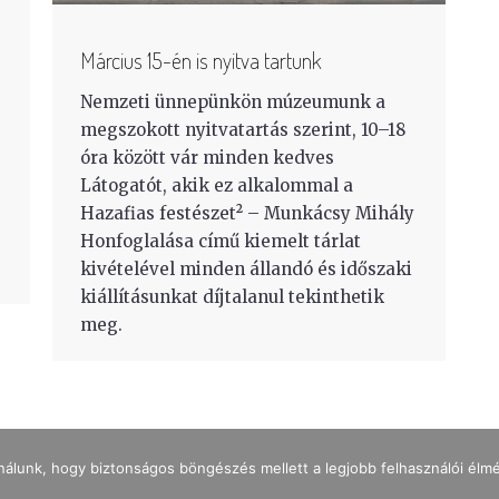
Március 15-én is nyitva tartunk
Nemzeti ünnepünkön múzeumunk a
megszokott nyitvatartás szerint, 10–18
óra között vár minden kedves
Látogatót, akik ez alkalommal a
Hazafias festészet² – Munkácsy Mihály
Honfoglalása című kiemelt tárlat
kivételével minden állandó és időszaki
kiállításunkat díjtalanul tekinthetik
meg.
nálunk, hogy biztonságos böngészés mellett a legjobb felhasználói élm
IMPRESSZUM
ADATKEZELÉS
NYITVATARTÁS
JEGYÁRAK