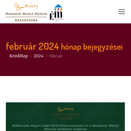
február 2024
hónap bejegyzései
Itt vagy:
február
Kezdőlap
2024