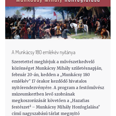
A Munkácsy 180 emlékév nyitánya
Szeretettel meghívjuk a művészetkedvelő
közönséget Munkácsy Mihály születésnapján,
február 20-án, kedden a „Munkácsy 180
emlékév” 17 órakor kezdődő hivatalos
nyitórendezvényére. A program a festőművész
múzeumkertben levő szobrának
megkoszorúzását követően a „Hazafias
festészet² – Munkácsy Mihály Honfoglalása”
című nagyszabású tárlat megnyitó