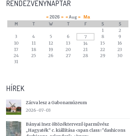
RENDEZVÉNYNAPTÁR
2026
Aug
«
»
«
»
Ma
M
T
W
T
F
S
S
A
1
2
calendar
3
4
5
6
8
9
7
of
10
11
12
13
15
16
14
events
17
18
19
20
21
22
23
24
25
26
27
28
29
30
31
HÍREK
Zárva lesz a Gabonamúzeum
2026-07-03
Bányai Inez öltözéktervező iparművész
„Hagyaték” c. kiállítása <span class="dashicons