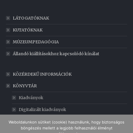
LÁTOGATÓKNAK
KUTATÓKNAK
MÚZEUMPEDAGÓGIA
Állandó kiállításokhoz kapcsolódó kínálat
KÖZÉRDEKŰ INFORMÁCIÓK
KÖNYVTÁR
Kiadványok
Digitalizált kiadványok
GABONAMÚZEUM
Weboldalunkon sütiket (cookie) használunk, hogy biztonságos
böngészés mellett a legjobb felhasználói élményt