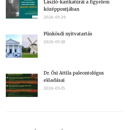
László-karikatúrái a figyelem
középpontjában
2026-05-29
Pünkösdi nyitvatartás
2026-05-18
Dr. Ősi Attila paleontológus
előadásai
2026-05-15