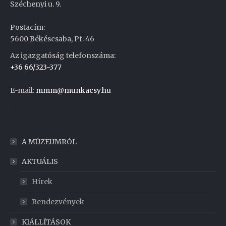
Széchenyi u. 9.
Postacím:
5600 Békéscsaba, Pf. 46
Az igazgatóság telefonszáma:
+36 66/323-377
E-mail:
mmm@munkacsy.hu
Weboldal készítés
A MÚZEUMRÓL
AKTUÁLIS
Hírek
Rendezvények
KIÁLLÍTÁSOK