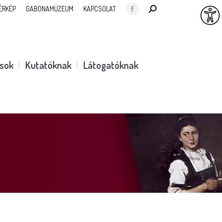
SEARCH:
ÉRKÉP
GABONAMÚZEUM
KAPCSOLAT
Facebook
page
opens
in
ások
Kutatóknak
Látogatóknak
new
window