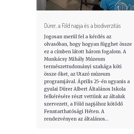
Dürer, a Föld napja és a biodiverzitás
Jogosan merül fel a kérdés az
olvasóban, hogy hogyan függhet össze
ez a címben látott három fogalom. A
Munkácsy Mihály Múzeum
természettudományi szakága köti
össze őket, az Utazó múzeum
programjával. Április 25-én ugyanis a
gyulai Dürer Albert Általános Iskola
felkérésére részt vettünk az általuk
szervezett, a Föld napjához kötődő
Fenntarthatósági Héten. A
rendezvényen az általános…