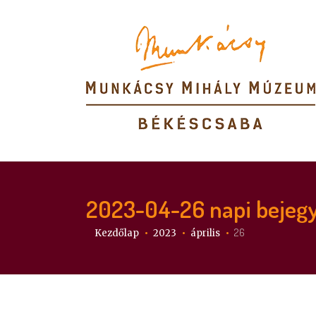
2023-04-26
napi bejeg
Itt vagy:
26
Kezdőlap
2023
április