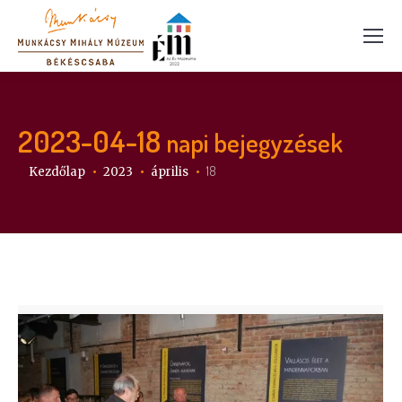
2023-04-18
napi bejegyzések
Itt vagy:
18
Kezdőlap
2023
április