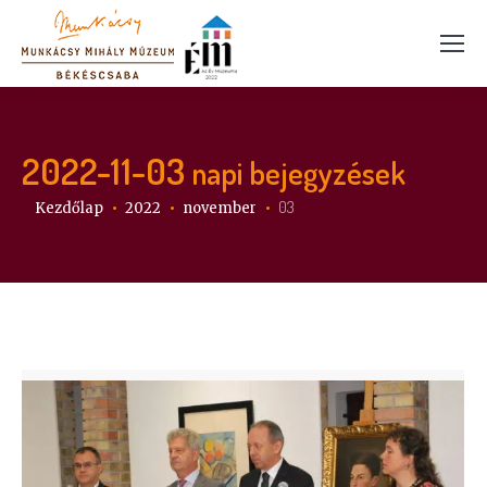
2022-11-03
napi bejegyzések
Itt vagy:
03
Kezdőlap
2022
november