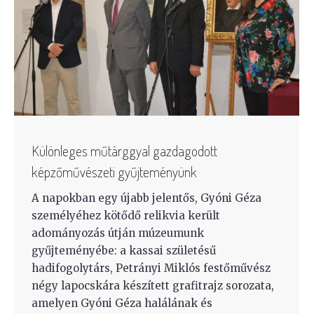
Különleges műtárggyal gazdagodott
képzőművészeti gyűjteményünk
A napokban egy újabb jelentős, Gyóni Géza
személyéhez kötődő relikvia került
adományozás útján múzeumunk
gyűjteményébe: a kassai születésű
hadifogolytárs, Petrányi Miklós festőművész
négy lapocskára készített grafitrajz sorozata,
amelyen Gyóni Géza halálának és