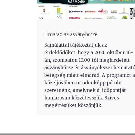
Elmarad az ásványbörze!
Sajnálattal tájékoztatjuk az
érdeklődőket, hogy a 2021. október 16-
án, szombaton 10.00-tól meghirdetett
ásványbörze és ásványékszer bemutat
betegség miatt elmarad. A programot a
közeljövőben mindenképp pótolni
szeretnénk, amelynek új időpontját
hamarosan közzétesszük. Szíves
megértésüket köszönjük.