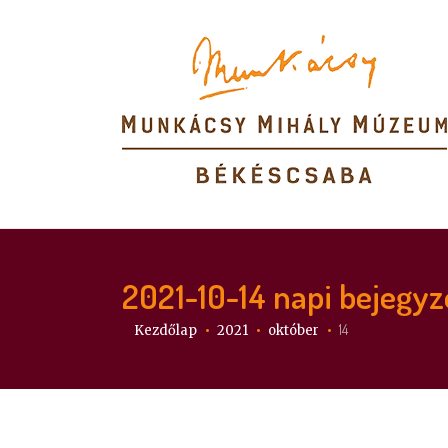
2021-10-14
napi bejegyz
Itt vagy:
14
Kezdőlap
2021
október