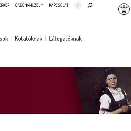
SEARCH:
ÉRKÉP
GABONAMÚZEUM
KAPCSOLAT
Facebook
page
opens
in
ások
Kutatóknak
Látogatóknak
new
window