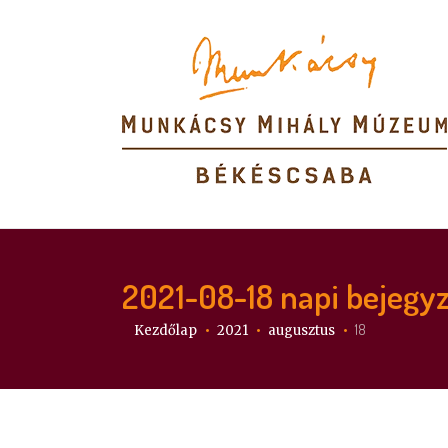
2021-08-18
napi bejegy
Itt vagy:
18
Kezdőlap
2021
augusztus