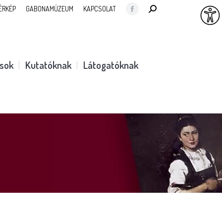
SEARCH:
ÉRKÉP
GABONAMÚZEUM
KAPCSOLAT
Facebook
page
opens
in
ások
Kutatóknak
Látogatóknak
new
window