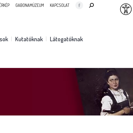
SEARCH:
ÉRKÉP
GABONAMÚZEUM
KAPCSOLAT
Facebook
page
opens
in
ások
Kutatóknak
Látogatóknak
new
window