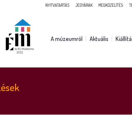
NYITVATARTÁS
JEGYÁRAK
MEGKÖZELÍTÉS
T
A múzeumról
Aktuális
Kiállít
zések