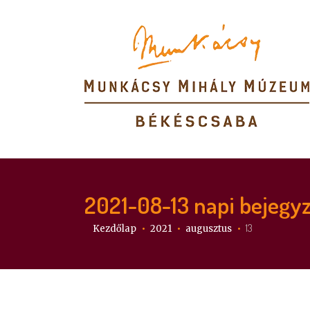
2021-08-13
napi bejegy
Itt vagy:
13
Kezdőlap
2021
augusztus