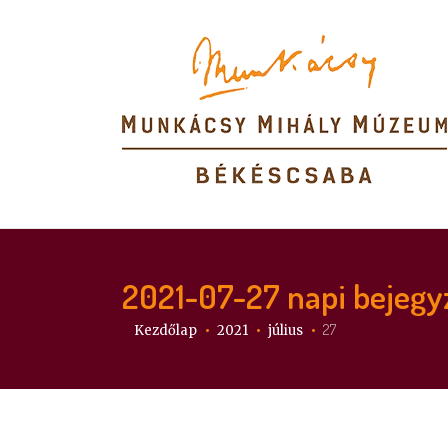
2021-07-27
napi bejegy
Itt vagy:
27
Kezdőlap
2021
július