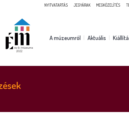
NYITVATARTÁS
JEGYÁRAK
MEGKÖZELÍTÉS
T
A múzeumról
Aktuális
Kiállít
zések