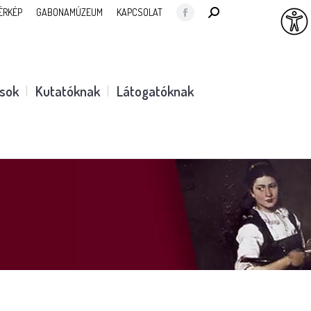
SEARCH:
ÉRKÉP
GABONAMÚZEUM
KAPCSOLAT
Facebook
page
opens
in
ások
Kutatóknak
Látogatóknak
new
window