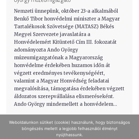
Nemzeti ünnepünk, október 23-a alkalmából
Benkő Tibor honvédelmi miniszter a Magyar
Tartalékosok Szövetsége (MATASZ) Békés
Megyei Szervezete javaslatára a
Honvédelemért Kitüntető Cím III. fokozatát
adományozta Ando György
múzeumigazgatónak a Magyarország
honvédelme érdekében huzamos időn át
végzett eredményes tevékenységéért,
valamint a Magyar Honvédség feladatai
megvalósítása, támogatása érdekében végzett
áldozatos szerepvállalása elismeréseként.
Ando György mindemellett a honvédelem…
Weboldalunkon sütiket (cookie) használunk, hogy biztonságos
böngészés mellett a legjobb felhasználói élményt
nyújthassunk.