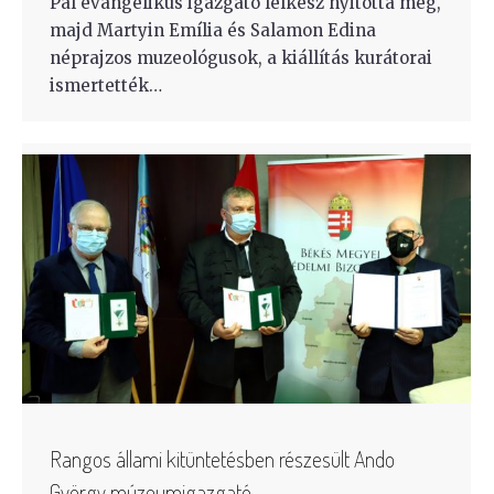
Pál evangélikus igazgató lelkész nyitotta meg,
majd Martyin Emília és Salamon Edina
néprajzos muzeológusok, a kiállítás kurátorai
ismertették…
Rangos állami kitüntetésben részesült Ando
György múzeumigazgató