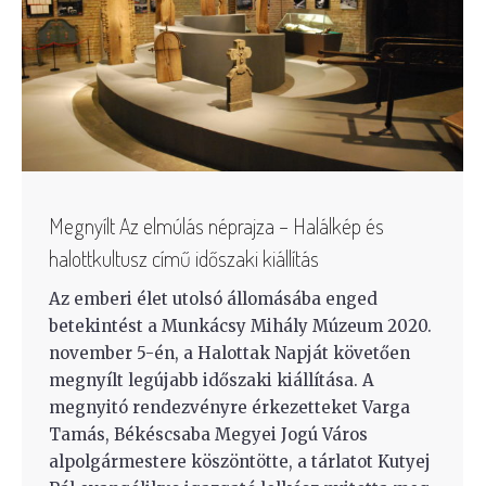
Megnyílt Az elmúlás néprajza – Halálkép és
halottkultusz című időszaki kiállítás
Az emberi élet utolsó állomásába enged
betekintést a Munkácsy Mihály Múzeum 2020.
november 5-én, a Halottak Napját követően
megnyílt legújabb időszaki kiállítása. A
megnyitó rendezvényre érkezetteket Varga
Tamás, Békéscsaba Megyei Jogú Város
alpolgármestere köszöntötte, a tárlatot Kutyej