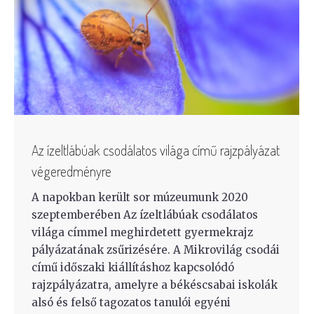
Az ízeltlábúak csodálatos világa című rajzpályázat
végeredményre
A napokban került sor múzeumunk 2020
szeptemberében Az ízeltlábúak csodálatos
világa címmel meghirdetett gyermekrajz
pályázatának zsűrizésére. A Mikrovilág csodái
című időszaki kiállításhoz kapcsolódó
rajzpályázatra, amelyre a békéscsabai iskolák
alsó és felső tagozatos tanulói egyéni