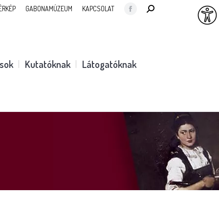
SEARCH:
ÉRKÉP
GABONAMÚZEUM
KAPCSOLAT
Facebook
page
opens
in
ások
Kutatóknak
Látogatóknak
new
window