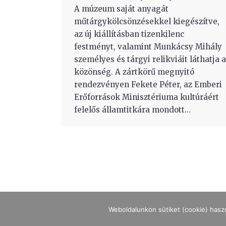
A múzeum saját anyagát
műtárgykölcsönzésekkel kiegészítve,
az új kiállításban tizenkilenc
festményt, valamint Munkácsy Mihály
személyes és tárgyi relikviáit láthatja a
közönség. A zártkörű megnyitó
rendezvényen Fekete Péter, az Emberi
Erőforrások Minisztériuma kultúráért
felelős államtitkára mondott…
Weboldalunkon sütiket (cookie) hasz