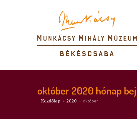
október 2020
hónap bej
Itt vagy:
október
Kezdőlap
2020