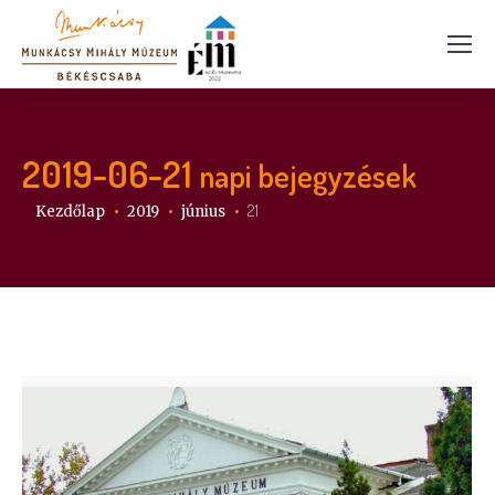
2019-06-21
napi bejegyzések
Itt vagy:
21
Kezdőlap
2019
június