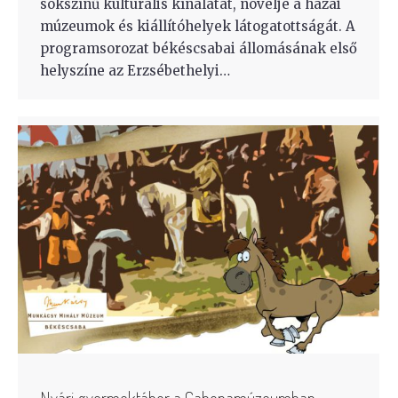
sokszínű kulturális kínálatát, növelje a hazai
múzeumok és kiállítóhelyek látogatottságát. A
programsorozat békéscsabai állomásának első
helyszíne az Erzsébethelyi…