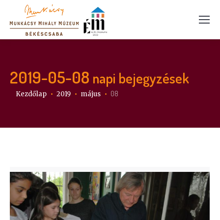
2019-05-08
napi bejegyzések
Itt vagy:
08
Kezdőlap
2019
május