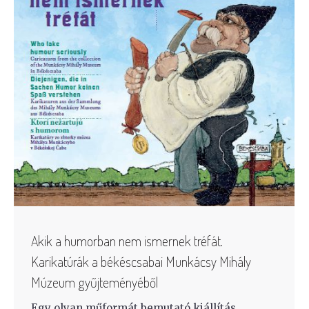
Akik a humorban nem ismernek tréfát.
Karikatúrák a békéscsabai Munkácsy Mihály
Múzeum gyűjteményéből
Egy olyan műformát bemutató kiállítás