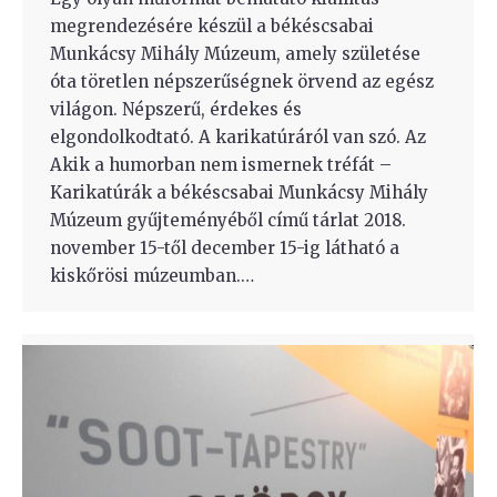
megrendezésére készül a békéscsabai
Munkácsy Mihály Múzeum, amely születése
óta töretlen népszerűségnek örvend az egész
világon. Népszerű, érdekes és
elgondolkodtató. A karikatúráról van szó. Az
Akik a humorban nem ismernek tréfát –
Karikatúrák a békéscsabai Munkácsy Mihály
Múzeum gyűjteményéből című tárlat 2018.
november 15-től december 15-ig látható a
kiskőrösi múzeumban.…