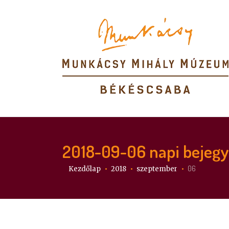
2018-09-06
napi bejeg
Itt vagy:
06
Kezdőlap
2018
szeptember