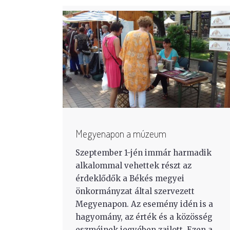
Megyenapon a múzeum
Szeptember 1-jén immár harmadik
alkalommal vehettek részt az
érdeklődők a Békés megyei
önkormányzat által szervezett
Megyenapon. Az esemény idén is a
hagyomány, az érték és a közösség
eszméinek jegyében zajlott. Ezen a