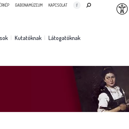
SEARCH:
ÉRKÉP
GABONAMÚZEUM
KAPCSOLAT
Facebook
page
opens
in
ások
Kutatóknak
Látogatóknak
new
window