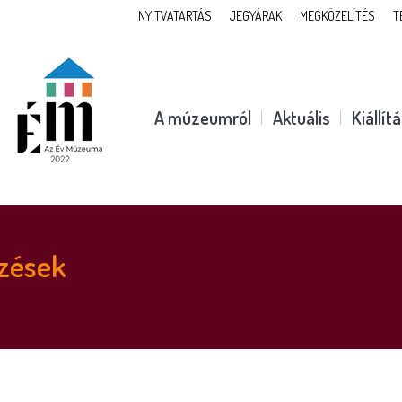
NYITVATARTÁS
JEGYÁRAK
MEGKÖZELÍTÉS
T
A múzeumról
Aktuális
Kiállít
zések