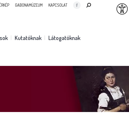
SEARCH:
ÉRKÉP
GABONAMÚZEUM
KAPCSOLAT
Facebook
page
opens
in
ások
Kutatóknak
Látogatóknak
new
window