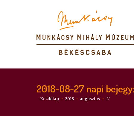
2018-08-27
napi bejegy
Itt vagy:
27
Kezdőlap
2018
augusztus