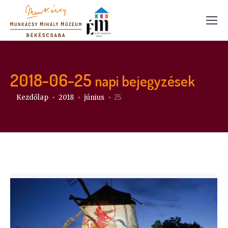
2018-06-25
napi bejegyzések
Itt vagy:
25
Kezdőlap
2018
június