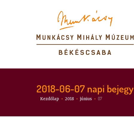
2018-06-07
napi bejeg
Itt vagy:
07
Kezdőlap
2018
június