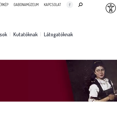
SEARCH:
ÉRKÉP
GABONAMÚZEUM
KAPCSOLAT
Facebook
page
opens
in
ások
Kutatóknak
Látogatóknak
new
window