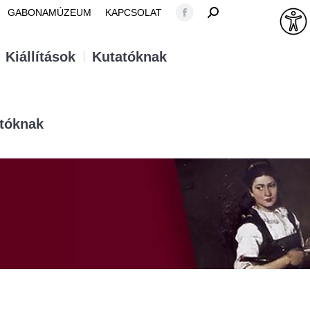
SEARCH:
GABONAMÚZEUM
KAPCSOLAT
Facebook
page
Kiállítások
Kutatóknak
opens
in
new
window
tóknak