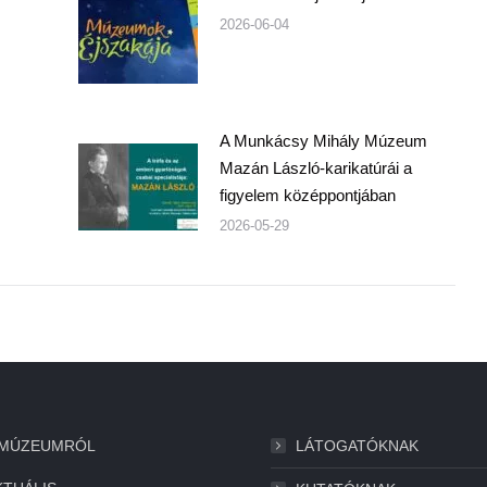
2026-06-04
A Munkácsy Mihály Múzeum
Mazán László-karikatúrái a
figyelem középpontjában
2026-05-29
 MÚZEUMRÓL
LÁTOGATÓKNAK