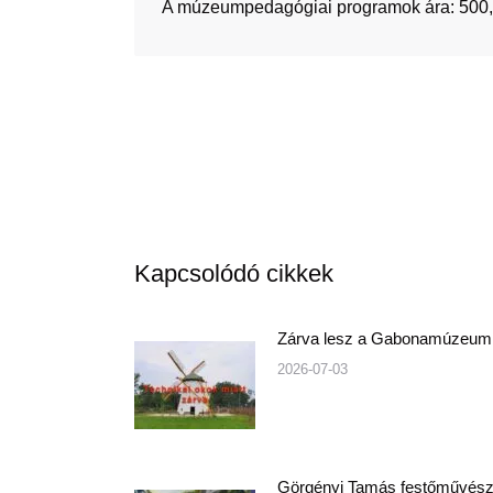
A múzeumpedagógiai programok ára: 500,-
Kapcsolódó cikkek
Zárva lesz a Gabonamúzeum
2026-07-03
Görgényi Tamás festőművés