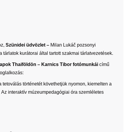
oz,
Szünidei üdvözlet –
Milan
Lukáč
pozsonyi
 tárlatok kurátorai által tartott szakmai tárlatvezetések.
apok Thaiföldön – Karnics Tibor fotómunkái
című
oglalkozás:
a tetoválás történetét követhetjük nyomon, kiemelten a
t. Az interaktív múzeumpedagógiai óra szemléletes