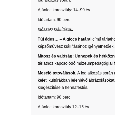
foglalkozás során.
Ajánlott korosztály: 14–99 év
Időtartam: 90 perc
Időszaki kiállítások:
Túl édes… – A giccs határai
című tárlath
képzőművész kiállításához
igényelhetőek a
Mítosz és valóság: Ünnepek és hétközn
tárlathoz kapcsolódó múzeumpedagógiai f
Mesélő tetoválások.
A foglalkozás során 
keleti kultúrákban jelenlévő ábrázolásoka
kiegészítése a hennafestés.
Időtartam: 90 perc
Ajánlott korosztály 12–15 év