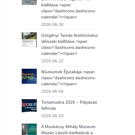
kiállítása <span
class="dashicons dashicons-
calendar"></span>
2026-06-30
Görgényi Tamás festőművész
időszaki kiállítása <span
class="dashicons dashicons-
calendar"></span>
2026-06-22
Múzeumok Éjszakája <span
class="dashicons dashicons-
calendar"></span>
2026-06-04
Tortamustra 2026 – Pályázati
felhívás
2026-06-03
A Munkácsy Mihály Múzeum
Mazán László-karikatúrái a