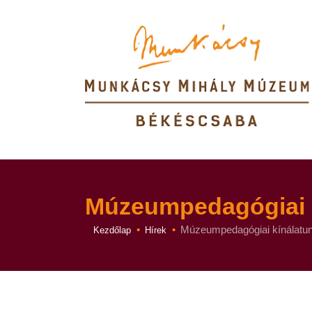
Múzeumpedagógiai 
Itt vagy:
Múzeumpedagógiai kínálatu
Kezdőlap
Hírek