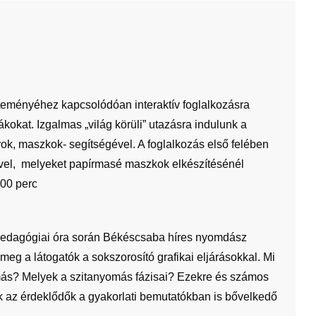
jteményéhez kapcsolódóan interaktív foglalkozásra
iákokat. Izgalmas „világ körüli” utazásra indulunk a
k, maszkok- segítségével. A foglalkozás első felében
gével, melyeket papírmasé maszkok elkészítésénél
100 perc
pedagógiai óra során Békéscsaba híres nyomdász
eg a látogatók a sokszorosító grafikai eljárásokkal. Mi
omás? Melyek a szitanyomás fázisai? Ezekre és számos
k az érdeklődők a gyakorlati bemutatókban is bővelkedő