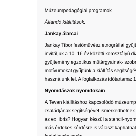
Múzeumpedagógiai programok
Állandó kiállítások:
Jankay álarcai
Jankay Tibor festőművész etnográfiai gyű
invitáljuk a 10–16 év közötti korosztályú d
gyűjtemény egzotikus műtárgyainak- szobro
motívumokat gyűjtünk a kiállítás segítsé
használunk fel. A foglalkozás időtartama: 
Nyomdászok nyomdokain
A Tevan kiállításhoz kapcsolódó múzeum
családjának segítségével ismerkedhetnek m
az ex libris? Hogyan készül a stencil-ny
más érdekes kérdésre is választ kaphatna