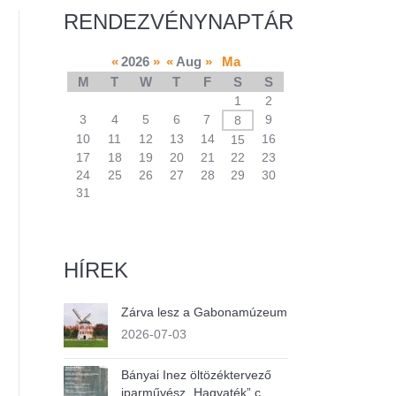
RENDEZVÉNYNAPTÁR
«
2026
»
«
Aug
»
Ma
M
T
W
T
F
S
S
A
1
2
calendar
3
4
5
6
7
9
8
of
10
11
12
13
14
16
15
events
17
18
19
20
21
22
23
24
25
26
27
28
29
30
31
HÍREK
Zárva lesz a Gabonamúzeum
2026-07-03
Bányai Inez öltözéktervező
iparművész „Hagyaték” c.