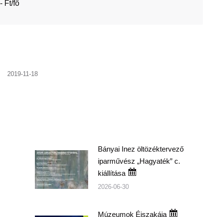
 Ft/fő
2019-11-18
Bányai Inez öltözéktervező
iparművész „Hagyaték” c.
kiállítása
2026-06-30
z
Múzeumok Éjszakája