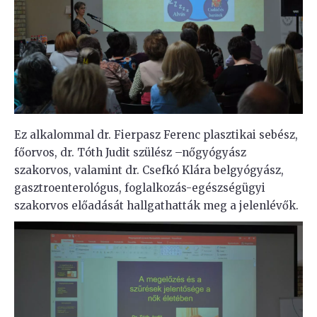
Ez alkalommal dr. Fierpasz Ferenc plasztikai sebész,
főorvos, dr. Tóth Judit szülész –nőgyógyász
szakorvos, valamint dr. Csefkó Klára belgyógyász,
gasztroenterológus, foglalkozás-egészségügyi
szakorvos előadását hallgathatták meg a jelenlévők.