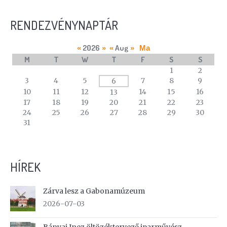
RENDEZVÉNYNAPTÁR
2026
Aug
«
»
«
»
Ma
M
T
W
T
F
S
S
A
1
2
calendar
3
4
5
7
8
9
6
of
10
11
12
14
15
16
13
events
17
18
19
20
21
22
23
24
25
26
27
28
29
30
31
HÍREK
Zárva lesz a Gabonamúzeum
2026-07-03