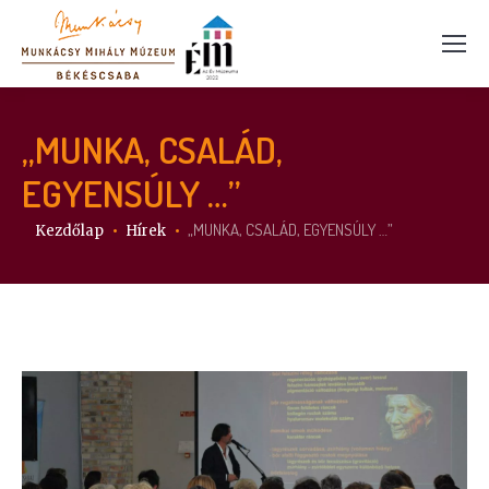
„MUNKA, CSALÁD,
EGYENSÚLY …”
Itt vagy:
„MUNKA, CSALÁD, EGYENSÚLY …”
Kezdőlap
Hírek