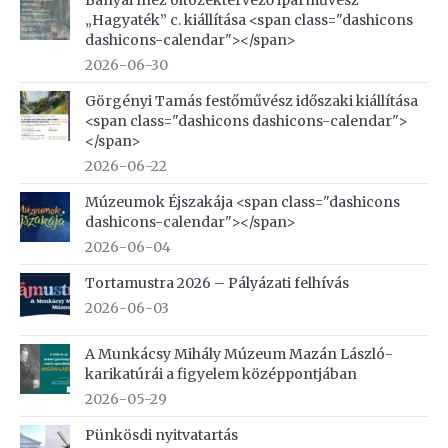
Bányai Inez öltözéktervező iparművész
„Hagyaték” c. kiállítása <span class="dashicons
dashicons-calendar"></span>
2026-06-30
Görgényi Tamás festőművész időszaki kiállítása
<span class="dashicons dashicons-calendar">
</span>
2026-06-22
Múzeumok Éjszakája <span class="dashicons
dashicons-calendar"></span>
2026-06-04
Tortamustra 2026 – Pályázati felhívás
2026-06-03
A Munkácsy Mihály Múzeum Mazán László-
karikatúrái a figyelem középpontjában
2026-05-29
Pünkösdi nyitvatartás