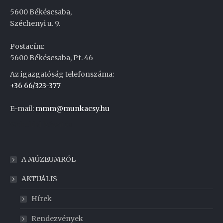
5600 Békéscsaba,
Széchenyi u. 9.
Postacím:
5600 Békéscsaba, Pf. 46
Az igazgatóság telefonszáma:
+36 66/323-377
E-mail:
mmm@munkacsy.hu
Weboldal készítés
A MÚZEUMRÓL
AKTUÁLIS
Hírek
Rendezvények