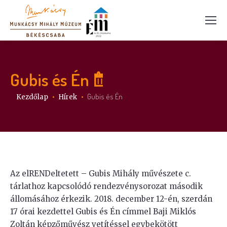
Gubis és Én
Itt vagy:
Gubis és Én
Kezdőlap
Hírek
Az elRENDeltetett – Gubis Mihály művészete c.
tárlathoz kapcsolódó rendezvénysorozat második
állomásához érkezik. 2018. december 12-én, szerdán
17 órai kezdettel Gubis és Én címmel Baji Miklós
Zoltán képzőművész vetítéssel egybekötött