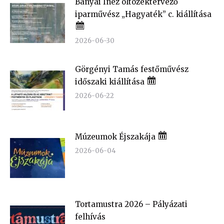
Bányai Inez öltözéktervező
iparművész „Hagyaték” c. kiállítása
2026-06-30
Görgényi Tamás festőművész
időszaki kiállítása
2026-06-22
Múzeumok Éjszakája
2026-06-04
Tortamustra 2026 – Pályázati
felhívás