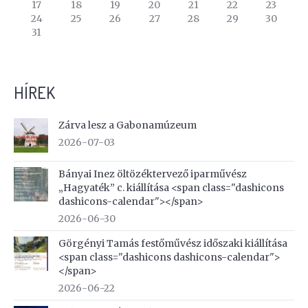
events
17
18
19
20
21
22
23
24
25
26
27
28
29
30
31
HÍREK
Zárva lesz a Gabonamúzeum
2026-07-03
Bányai Inez öltözéktervező iparművész
„Hagyaték” c. kiállítása <span class="dashicons
dashicons-calendar"></span>
2026-06-30
Görgényi Tamás festőművész időszaki kiállítása
<span class="dashicons dashicons-calendar">
</span>
2026-06-22