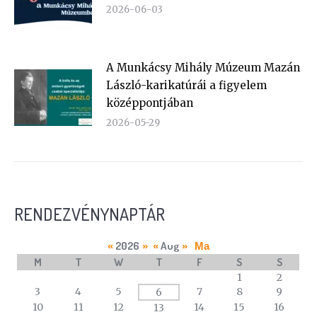
2026-06-03
A Munkácsy Mihály Múzeum Mazán
László-karikatúrái a figyelem
középpontjában
2026-05-29
RENDEZVÉNYNAPTÁR
2026
Aug
«
»
«
»
Ma
M
T
W
T
F
S
S
A
1
2
calendar
3
4
5
7
8
9
6
of
10
11
12
14
15
16
13