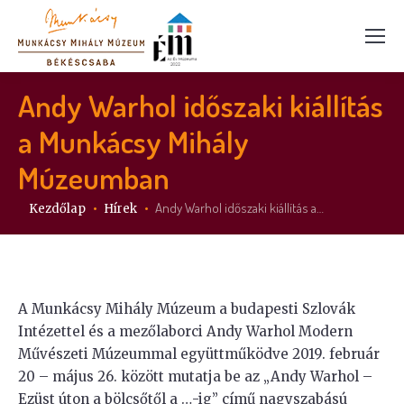
Andy Warhol időszaki kiállítás
a Munkácsy Mihály
Múzeumban
Itt vagy:
Andy Warhol időszaki kiállítás a…
Kezdőlap
Hírek
A Munkácsy Mihály Múzeum a budapesti Szlovák
Intézettel és a mezőlaborci Andy Warhol Modern
Művészeti Múzeummal együttműködve 2019. február
20 – május 26. között mutatja be az „Andy Warhol –
Ezüst úton a bölcsőtől a …-ig” című nagyszabású