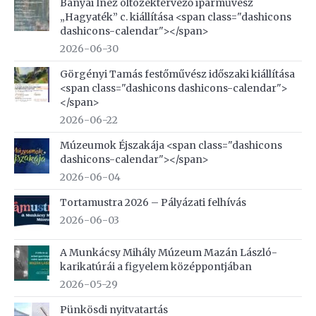
Bányai Inez öltözéktervező iparművész
„Hagyaték” c. kiállítása <span class="dashicons
dashicons-calendar"></span>
2026-06-30
Görgényi Tamás festőművész időszaki kiállítása
<span class="dashicons dashicons-calendar">
</span>
2026-06-22
Múzeumok Éjszakája <span class="dashicons
dashicons-calendar"></span>
2026-06-04
Tortamustra 2026 – Pályázati felhívás
2026-06-03
A Munkácsy Mihály Múzeum Mazán László-
karikatúrái a figyelem középpontjában
2026-05-29
Pünkösdi nyitvatartás