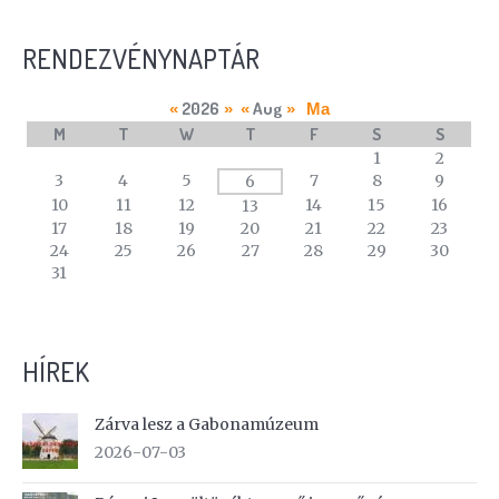
RENDEZVÉNYNAPTÁR
2026
Aug
«
»
«
»
Ma
M
T
W
T
F
S
S
A
1
2
calendar
3
4
5
7
8
9
6
of
10
11
12
14
15
16
13
events
17
18
19
20
21
22
23
24
25
26
27
28
29
30
31
HÍREK
Zárva lesz a Gabonamúzeum
2026-07-03