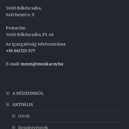
5600 Békéscsaba,
Széchenyi u. 9.
Postacím:
5600 Békéscsaba, Pf. 46
Az igazgatóság telefonszáma:
+36 66/323-377
E-mail:
mmm@munkacsy.hu
Weboldal készítés
A MÚZEUMRÓL
AKTUÁLIS
Hírek
Rendezvények