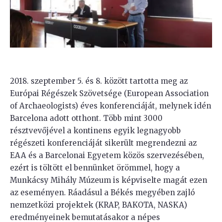
2018. szeptember 5. és 8. között tartotta meg az
Európai Régészek Szövetsége (European Association
of Archaeologists) éves konferenciáját, melynek idén
Barcelona adott otthont. Több mint 3000
résztvevőjével a kontinens egyik legnagyobb
régészeti konferenciáját sikerült megrendezni az
EAA és a Barcelonai Egyetem közös szervezésében,
ezért is töltött el bennünket örömmel, hogy a
Munkácsy Mihály Múzeum is képviselte magát ezen
az eseményen. Ráadásul a Békés megyében zajló
nemzetközi projektek (KRAP, BAKOTA, NASKA)
eredményeinek bemutatásakor a népes