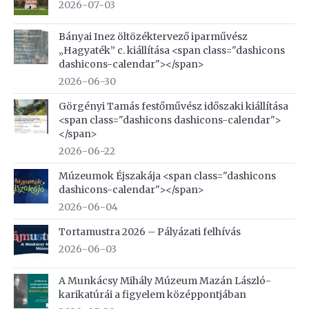
2026-07-03
Bányai Inez öltözéktervező iparművész
„Hagyaték” c. kiállítása <span class="dashicons
dashicons-calendar"></span>
2026-06-30
Görgényi Tamás festőművész időszaki kiállítása
<span class="dashicons dashicons-calendar">
</span>
2026-06-22
Múzeumok Éjszakája <span class="dashicons
dashicons-calendar"></span>
2026-06-04
Tortamustra 2026 – Pályázati felhívás
2026-06-03
A Munkácsy Mihály Múzeum Mazán László-
karikatúrái a figyelem középpontjában