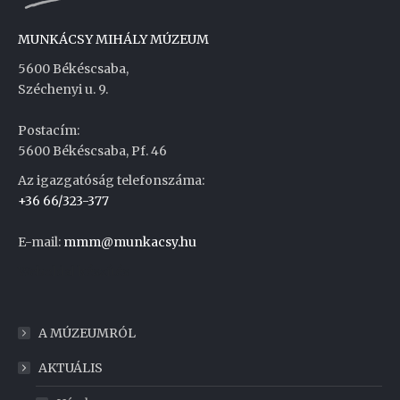
MUNKÁCSY MIHÁLY MÚZEUM
5600 Békéscsaba,
Széchenyi u. 9.
Postacím:
5600 Békéscsaba, Pf. 46
Az igazgatóság telefonszáma:
+36 66/323-377
E-mail:
mmm@munkacsy.hu
Weboldal készítés
A MÚZEUMRÓL
AKTUÁLIS