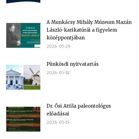
A Munkácsy Mihály Múzeum Mazán
László-karikatúrái a figyelem
középpontjában
2026-05-29
Pünkösdi nyitvatartás
2026-05-18
Dr. Ősi Attila paleontológus
előadásai
2026-05-15