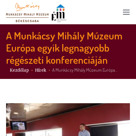
A Munkácsy Mihály Múzeum
Európa egyik legnagyobb
régészeti konferenciáján
Itt vagy:
A Munkácsy Mihály Múzeum Európa…
Kezdőlap
Hírek