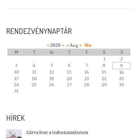
RENDEZVÉNYNAPTÁR
2026
Aug
«
»
«
»
Ma
M
T
W
T
F
S
S
A
1
2
calendar
3
4
5
6
7
8
9
of
10
11
12
13
14
15
16
events
17
18
19
20
21
22
23
24
25
26
27
28
29
30
31
HÍREK
Zárva lesz a Gabonamúzeum