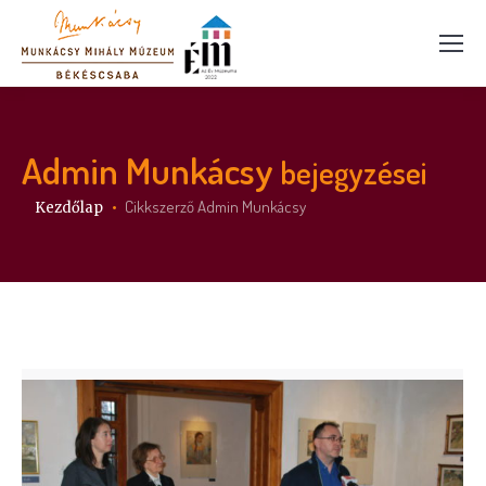
Admin Munkácsy
bejegyzései
Itt vagy:
Cikkszerző Admin Munkácsy
Kezdőlap