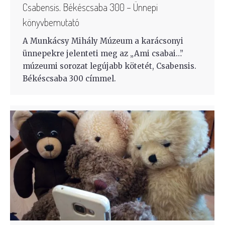
Csabensis. Békéscsaba 300 – Ünnepi
könyvbemutató
A Munkácsy Mihály Múzeum a karácsonyi
ünnepekre jelenteti meg az „Ami csabai…”
múzeumi sorozat legújabb kötetét, Csabensis.
Békéscsaba 300 címmel.