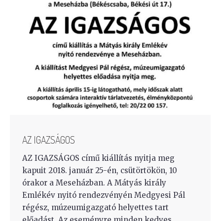
AZ IGAZSÁGOS
AZ IGAZSÁGOS című kiállítás nyitja meg
kapuit 2018. január 25-én, csütörtökön, 10
órakor a Meseházban. A Mátyás király
Emlékév nyitó rendezvényén Medgyesi Pál
régész, múzeumigazgató helyettes tart
előadást. Az eseményre minden kedves