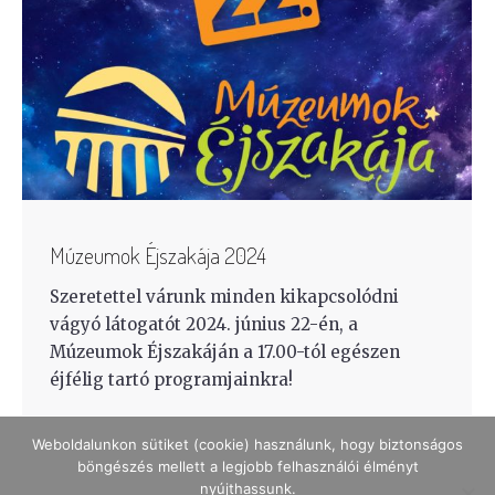
Múzeumok Éjszakája 2024
Szeretettel várunk minden kikapcsolódni
vágyó látogatót 2024. június 22-én, a
Múzeumok Éjszakáján a 17.00-tól egészen
éjfélig tartó programjainkra!
Weboldalunkon sütiket (cookie) használunk, hogy biztonságos
böngészés mellett a legjobb felhasználói élményt
nyújthassunk.