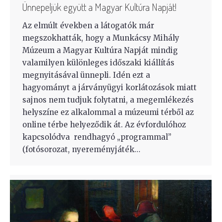
Ünnepeljük együtt a Magyar Kultúra Napját!
Az elmúlt években a látogatók már
megszokhatták, hogy a Munkácsy Mihály
Múzeum a Magyar Kultúra Napját mindig
valamilyen különleges időszaki kiállítás
megnyitásával ünnepli. Idén ezt a
hagyományt a járványügyi korlátozások miatt
sajnos nem tudjuk folytatni, a megemlékezés
helyszíne ez alkalommal a múzeumi térből az
online térbe helyeződik át. Az évfordulóhoz
kapcsolódva rendhagyó „programmal”
(fotósorozat, nyereményjáték…