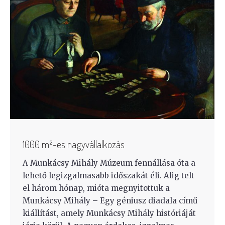
1000 m²-es nagyvállalkozás
A Munkácsy Mihály Múzeum fennállása óta a
lehető legizgalmasabb időszakát éli. Alig telt
el három hónap, mióta megnyitottuk a
Munkácsy Mihály – Egy géniusz diadala című
kiállítást, amely Munkácsy Mihály históriáját