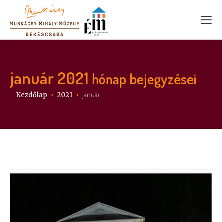
január 2021
hónap bejegyzései
Itt vagy:
január
Kezdőlap
2021