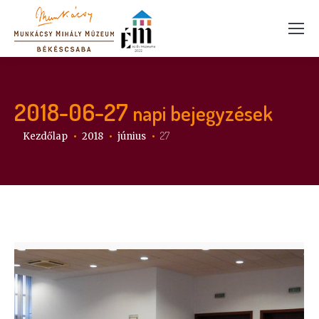
2018-06-27
napi bejegyzések
Itt vagy:
27
Kezdőlap
2018
június