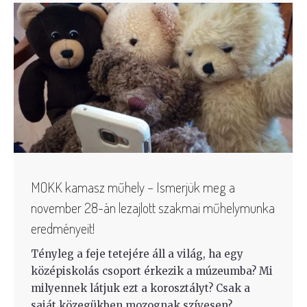
MOKK kamasz műhely – Ismerjük meg a
november 28-án lezajlott szakmai műhelymunka
eredményeit!
Tényleg a feje tetejére áll a világ, ha egy
középiskolás csoport érkezik a múzeumba? Mi
milyennek látjuk ezt a korosztályt? Csak a
saját közegükben mozognak szívesen?