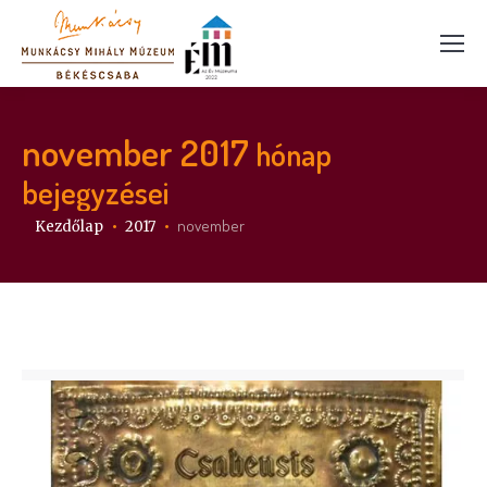
november 2017
hónap
bejegyzései
Itt vagy:
november
Kezdőlap
2017