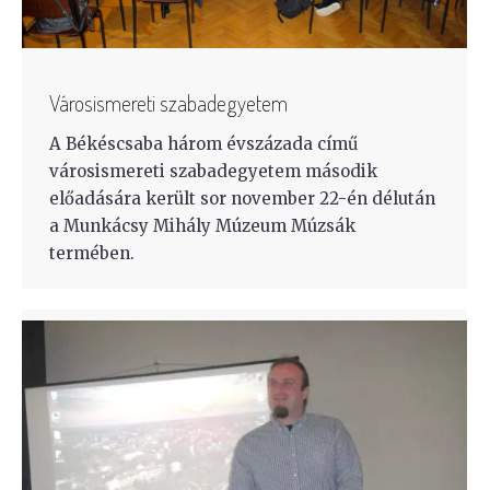
Városismereti szabadegyetem
A Békéscsaba három évszázada című
városismereti szabadegyetem második
előadására került sor november 22-én délután
a Munkácsy Mihály Múzeum Múzsák
termében.