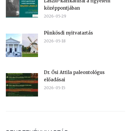
László-karikatúrái a figyelem
középpontjában
2026-05-29
Pünkösdi nyitvatartás
2026-05-18
Dr. Ősi Attila paleontológus
előadásai
2026-05-15