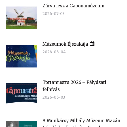
Zárva lesz a Gabonamúzeum
2026-07-03
Múzeumok Éjszakája
2026-06-04
Tortamustra 2026 – Pályázati
felhívás
2026-06-03
A Munkácsy Mihály Múzeum Mazán