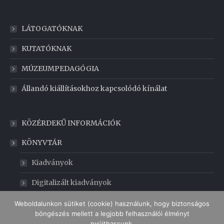
LÁTOGATÓKNAK
KUTATÓKNAK
MÚZEUMPEDAGÓGIA
Állandó kiállításokhoz kapcsolódó kínálat
KÖZÉRDEKŰ INFORMÁCIÓK
KÖNYVTÁR
Kiadványok
Digitalizált kiadványok
GABONAMÚZEUM
Weboldalunkon sütiket (cookie) használunk, hogy biztonságos
böngészés mellett a legjobb felhasználói élményt
nyújthassunk.