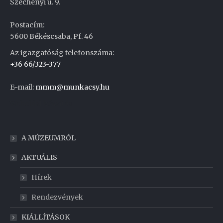
Széchenyi u. 9.
Postacím:
5600 Békéscsaba, Pf. 46
Az igazgatóság telefonszáma:
+36 66/323-377
E-mail:
mmm@munkacsy.hu
Weboldal készítés
A MÚZEUMRÓL
AKTUÁLIS
Hírek
Rendezvények
KIÁLLÍTÁSOK