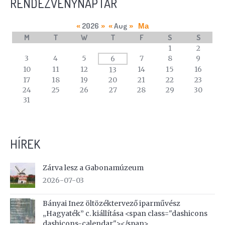
RENDEZVÉNYNAPTÁR
2026
Aug
«
»
«
»
Ma
M
T
W
T
F
S
S
A
1
2
calendar
3
4
5
7
8
9
6
of
10
11
12
14
15
16
13
events
17
18
19
20
21
22
23
24
25
26
27
28
29
30
31
HÍREK
Zárva lesz a Gabonamúzeum
2026-07-03
Bányai Inez öltözéktervező iparművész
„Hagyaték” c. kiállítása <span class="dashicons
dashicons-calendar"></span>