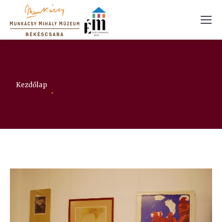
Itt vagy:
Kezdőlap