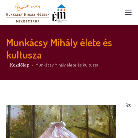
Munkácsy Mihály élete és
kultusza
Itt vagy:
Munkácsy Mihály élete és kultusza
Kezdőlap
Sz.