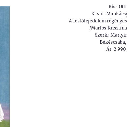
Kiss Ottó
Ki volt Munkács
A festőfejedelem regényes
/Martos Krisztina
Szerk.: Martyi
Békéscsaba,
Ár: 2 990