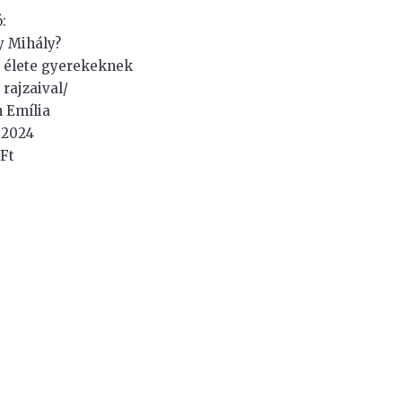
:
y Mihály?
 élete gyerekeknek
 rajzaival/
n Emília
 2024
 Ft