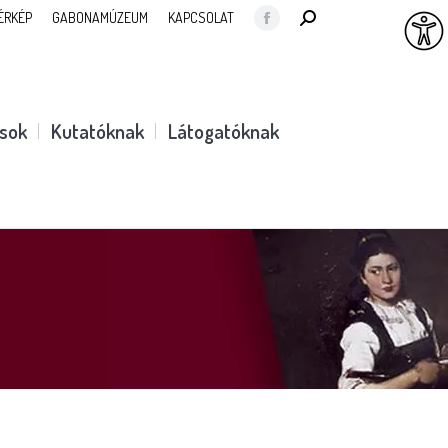
SEARCH:
ÉRKÉP
GABONAMÚZEUM
KAPCSOLAT
Facebook
page
opens
in
ások
Kutatóknak
Látogatóknak
new
window